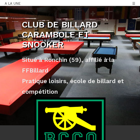
A LA UNE
☰
Club de billard
carambole et
snooker
Situé à Ronchin (59), affilié à la
FFBillard
Pratique loisirs, école de billard et
compétition